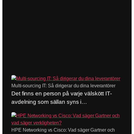
Läs mer
Fler artiklar om
Aranya, nätverk och
säkerhet
Multi-sourcing IT: Så dirigerar du dina leverantörer
Det finns en person på varje välskött IT-
avdelning som sällan syns i
organisationsschemat. Personen som
ringer nätverks- och säkerhetsleverantören
innan felanmälan ens är skriven. Som
HPE Networking vs Cisco: Vad säger Gartner och