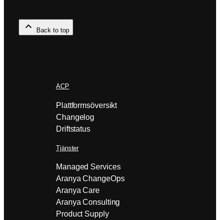
nätet bär hela verksamheten, alltså
kassasystem, vård, produktion eller
Back to top
undervisning, avgör partnerns
kompetensdjup i både nätverk och
säkerhet, hur snabbt…
ACP
Plattformsöversikt
Changelog
Driftstatus
Tjänster
Managed Services
Aranya ChangeOps
Aranya Care
Aranya Consulting
Product Supply