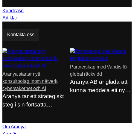
Resurser
Kundcase
Artiklar
Behöver du hjälp?
Kontakta oss
Från våra artiklar
Partnerskap med Vandis för
Aranya startar nytt
global räckvidd
konsultbolag inom nätverk,
Aranya AB är glada att
cybersäkerhet och AI
kunna meddela ett nytt
Aranya tar ett strategiskt
strategiskt…
steg i sin fortsatta
utveckling genom…
Bolaget
Företag
Om Aranya
Karriär