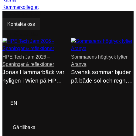
Kammarkollegiet
Behöver du hjälp?
Kontakta oss
Från våra artiklar
HPE Tech Jam 2026 –
Sommarens högtryck lyfter
Spaningar & reflektioner
Aranya
Jonas Hammarbäck var
Svensk sommar bjuder
nyligen i Wien på HPE
på både sol och regn,
Tech Jam…
men på…
ACP Login
EN
Gå tillbaka
1 juli 2025