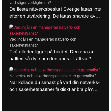
struntar i vems ansvar det formellt är och
vad säger verkligheten?
samlar rätt personer i samma kanal. Som är
De flesta nätverksbeslut i Sverige fattas inte
spindeln i nätet mellan leverantörerna. Om
efter en utvärdering. De fattas snarare av
du känner igen dig handlar det här
vana. ”Vi har alltid kört Cisco” är fortfarande
inlägget…
ett av de vanligaste argumenten vi möter,
och det är inget dåligt argument. En vana är
Vad ingår i en managerad nätverk- och
billig, tills den inte är det. Det här inlägget
säkerhetstjänst?
jämför därför HPE Networking vs Cisco på
Två offerter ligger på bordet. Den ena är
två…
hälften så dyr som den andra. Lätt val?
Bara om de innehåller samma sak. Men det
gör de nästan aldrig. Frågan om vad som
Nätverks- och säkerhetsspecialist eller generalist?
ingår i en managerad nätverk- och
När kollade du senast på vad din nätverks-
säkerhetstjänst är den vanligaste vi får ,och
och säkerhetspartner faktiskt är bra på?
samtidigt viktigaste. För det är i innehållet,
Inte vad de säljer, utan vad de kan. Frågan
inte i månadspriset,…
om nätverksspecialist eller generalist låter
kanske akademisk. Det är den inte. När