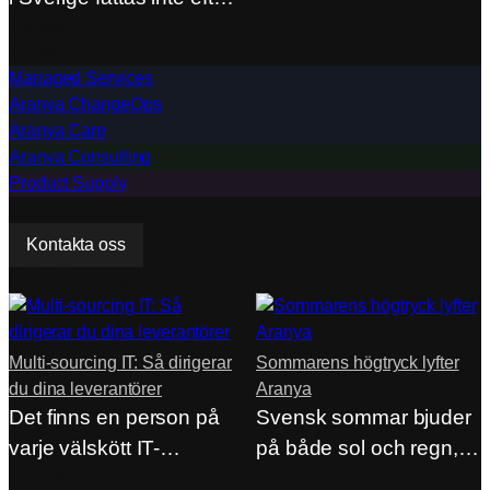
en utvärdering.…
Tjänster
Tjänster
Managed Services
Aranya ChangeOps
Aranya Care
Aranya Consulting
Product Supply
Behöver du hjälp?
Kontakta oss
Från våra artiklar
Multi-sourcing IT: Så dirigerar
Sommarens högtryck lyfter
du dina leverantörer
Aranya
Det finns en person på
Svensk sommar bjuder
varje välskött IT-
på både sol och regn,
avdelning som sällan…
Resurser
men på…