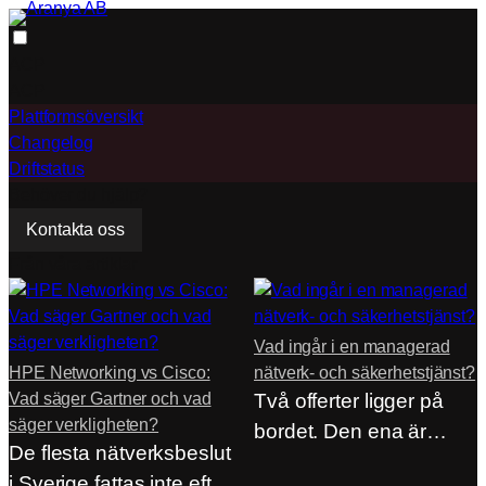
Hoppa
till
ACP
innehåll
ACP
Plattformsöversikt
Changelog
Driftstatus
Behöver du hjälp?
Kontakta oss
Från våra artiklar
Vad ingår i en managerad
HPE Networking vs Cisco:
nätverk- och säkerhetstjänst?
Vad säger Gartner och vad
Två offerter ligger på
säger verkligheten?
bordet. Den ena är
De flesta nätverksbeslut
hälften så…
i Sverige fattas inte efter