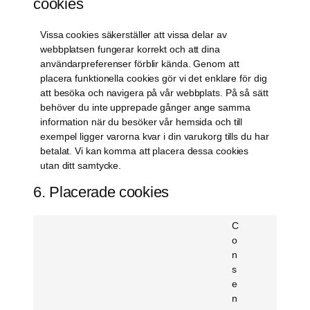
cookies
Vissa cookies säkerställer att vissa delar av
webbplatsen fungerar korrekt och att dina
användarpreferenser förblir kända. Genom att
placera funktionella cookies gör vi det enklare för dig
att besöka och navigera på vår webbplats. På så sätt
behöver du inte upprepade gånger ange samma
information när du besöker vår hemsida och till
exempel ligger varorna kvar i din varukorg tills du har
betalat. Vi kan komma att placera dessa cookies
utan ditt samtycke.
6. Placerade cookies
C
o
n
s
e
n