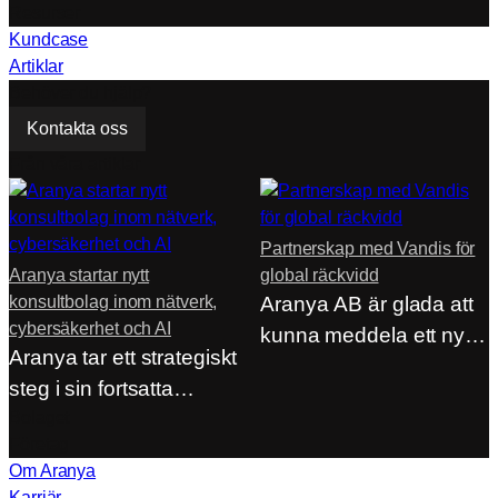
Resurser
Kundcase
Artiklar
Behöver du hjälp?
Kontakta oss
Från våra artiklar
Partnerskap med Vandis för
Aranya startar nytt
global räckvidd
konsultbolag inom nätverk,
Aranya AB är glada att
cybersäkerhet och AI
kunna meddela ett nytt
Aranya tar ett strategiskt
strategiskt…
steg i sin fortsatta
utveckling genom…
Bolaget
Företag
Om Aranya
Karriär