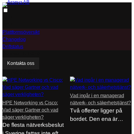
Hoppa
till
ACP
innehåll
ACP
Plattformsöversikt
Changelog
Driftstatus
Behöver du hjälp?
Kontakta oss
Från våra artiklar
Vad ingår i en managerad
HPE Networking vs Cisco:
nätverk- och säkerhetstjänst?
Vad säger Gartner och vad
Två offerter ligger på
säger verkligheten?
bordet. Den ena är
De flesta nätverksbeslut
hälften så…
i Sverige fattas inte efter