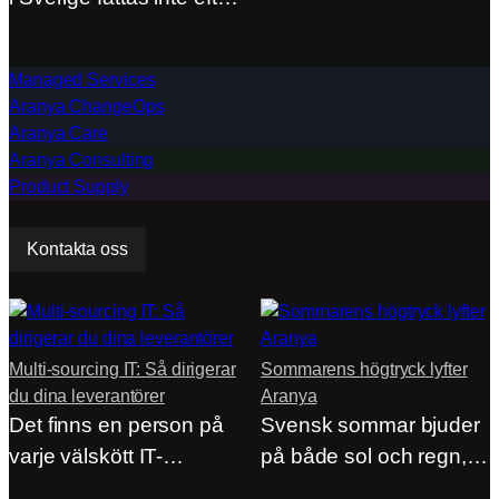
en utvärdering.…
Tjänster
Tjänster
Managed Services
Aranya ChangeOps
Aranya Care
Aranya Consulting
Product Supply
Behöver du hjälp?
Kontakta oss
Från våra artiklar
Multi-sourcing IT: Så dirigerar
Sommarens högtryck lyfter
du dina leverantörer
Aranya
Det finns en person på
Svensk sommar bjuder
varje välskött IT-
på både sol och regn,
avdelning som sällan…
Resurser
men på…