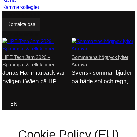
Kammarkollegiet
Behöver du hjälp?
Kontakta oss
Från våra artiklar
HPE Tech Jam 2026 –
Sommarens högtryck lyfter
Spaningar & reflektioner
Aranya
Jonas Hammarbäck var
Svensk sommar bjuder
nyligen i Wien på HPE
på både sol och regn,
Tech Jam…
men på…
ACP Login
EN
Cookie Policy (EU)