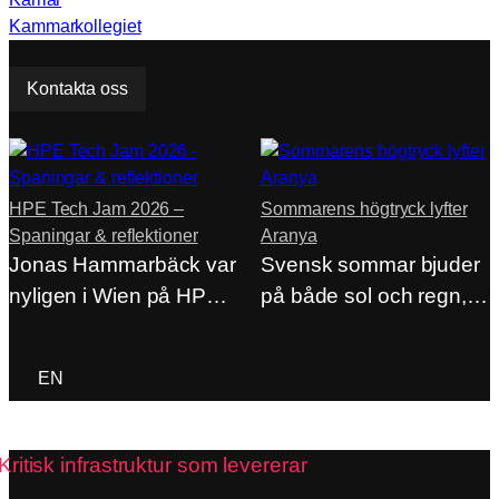
Kammarkollegiet
Behöver du hjälp?
Kontakta oss
Från våra artiklar
HPE Tech Jam 2026 –
Sommarens högtryck lyfter
Spaningar & reflektioner
Aranya
Jonas Hammarbäck var
Svensk sommar bjuder
nyligen i Wien på HPE
på både sol och regn,
Tech Jam…
men på…
ACP Login
EN
Kritisk infrastruktur som levererar