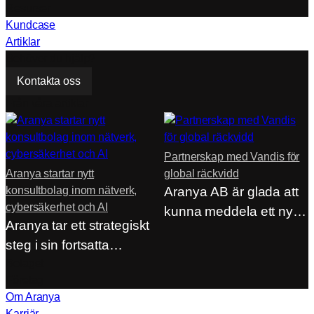
Resurser
Kundcase
Artiklar
Behöver du hjälp?
Kontakta oss
Från våra artiklar
Partnerskap med Vandis för
Aranya startar nytt
global räckvidd
konsultbolag inom nätverk,
Aranya AB är glada att
cybersäkerhet och AI
kunna meddela ett nytt
Aranya tar ett strategiskt
strategiskt…
steg i sin fortsatta
utveckling genom…
Bolaget
Företag
Om Aranya
Karriär