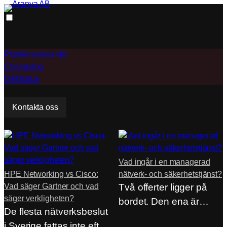
Hoppa
till
ACP
innehåll
ACP
Plattformsöversikt
Changelog
Driftstatus
Behöver du hjälp?
Kontakta oss
Från våra artiklar
Vad ingår i en managerad
HPE Networking vs Cisco:
nätverk- och säkerhetstjänst?
Vad säger Gartner och vad
Två offerter ligger på
säger verkligheten?
bordet. Den ena är
De flesta nätverksbeslut
hälften så…
i Sverige fattas inte efter