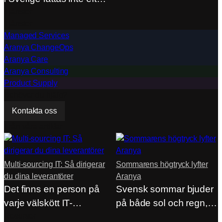
en utvärdering.…
Tjänster
Tjänster
Managed Services
Aranya ChangeOps
Aranya Care
Aranya Consulting
Product Supply
Behöver du hjälp?
Kontakta oss
Från våra artiklar
Multi-sourcing IT: Så dirigerar
Sommarens högtryck lyfter
du dina leverantörer
Aranya
Det finns en person på
Svensk sommar bjuder
varje välskött IT-
på både sol och regn,
avdelning som sällan…
Resurser
men på…