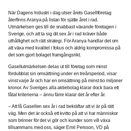
När Dagens Industri i dag utser årets Gasellföretag
återfinns Aranya på listan för sjätte året i rad.
Utmärkelsen ges till de snabbast växande företagen i
Sverige, och att ta sig dit sex år i rad kräver både
uthållighet och rätt strategi. För Aranya handlar det om
att växa med kvalitet i fokus och aldrig kompromissa på
det som gjort bolaget framgångsrikt.
Gasellutmärkelsen delas ut till företag som minst
fördubblat sin omsättning under en treårsperiod, visar
vinst varje år och har en omsättning på minst tio miljoner
kronor. Av Sveriges alla aktiebolag klarar dock bara ett
fåtal kriterierna – ännu färre klarar det år efter år.
– Att få Gasellen sex år i rad bekräftar att vi är på rätt
väg. Men det är också ett kvitto på att vi har människor
som brinner för det vi gör och kunder som vill växa
tillsammans med oss, säger Emil Persson, VD på