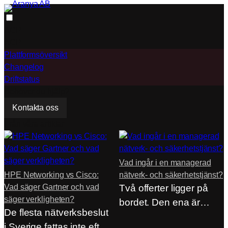
Hoppa
till
ACP
innehåll
ACP
Plattformsöversikt
Changelog
Driftstatus
Behöver du hjälp?
Kontakta oss
Från våra artiklar
Vad ingår i en managerad
HPE Networking vs Cisco:
nätverk- och säkerhetstjänst?
Vad säger Gartner och vad
Två offerter ligger på
säger verkligheten?
bordet. Den ena är
De flesta nätverksbeslut
hälften så…
i Sverige fattas inte efter