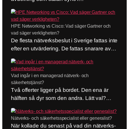
organisationsschemat. Personen som
ringer nätverks- och säkerhetsleverantören
innan felanmälan ens är skriven. Som
HPE Networking vs Cisco: Vad säger Gartner och
struntar i vems ansvar det formellt är och
vad säger verkligheten?
samlar rätt personer i samma kanal. Som är
De flesta nätverksbeslut i Sverige fattas inte
spindeln i nätet mellan leverantörerna. Om
efter en utvärdering. De fattas snarare av
du känner igen dig handlar det här
vana. ”Vi har alltid kört Cisco” är fortfarande
inlägget…
ett av de vanligaste argumenten vi möter,
och det är inget dåligt argument. En vana är
Vad ingår i en managerad nätverk- och
billig, tills den inte är det. Det här inlägget
säkerhetstjänst?
jämför därför HPE Networking vs Cisco på
Två offerter ligger på bordet. Den ena är
två…
hälften så dyr som den andra. Lätt val?
Bara om de innehåller samma sak. Men det
gör de nästan aldrig. Frågan om vad som
Nätverks- och säkerhetsspecialist eller generalist?
ingår i en managerad nätverk- och
När kollade du senast på vad din nätverks-