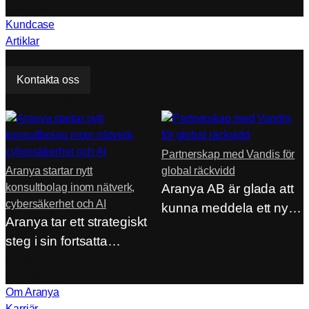
Resurser
Kundcase
Artiklar
Behöver du hjälp?
Kontakta oss
Från våra artiklar
Partnerskap med Vandis för
Aranya startar nytt
global räckvidd
konsultbolag inom nätverk,
Aranya AB är glada att
cybersäkerhet och AI
kunna meddela ett nytt
Aranya tar ett strategiskt
strategiskt…
steg i sin fortsatta
utveckling genom…
Bolaget
Företag
Om Aranya
Karriär