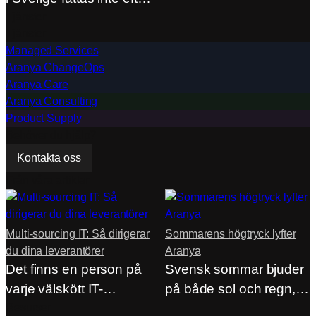
en utvärdering.…
Tjänster
Tjänster
Managed Services
Aranya ChangeOps
Aranya Care
Aranya Consulting
Product Supply
Behöver du hjälp?
Kontakta oss
Från våra artiklar
Multi-sourcing IT: Så dirigerar
Sommarens högtryck lyfter
du dina leverantörer
Aranya
Det finns en person på
Svensk sommar bjuder
varje välskött IT-
på både sol och regn,
avdelning som sällan…
Resurser
men på…