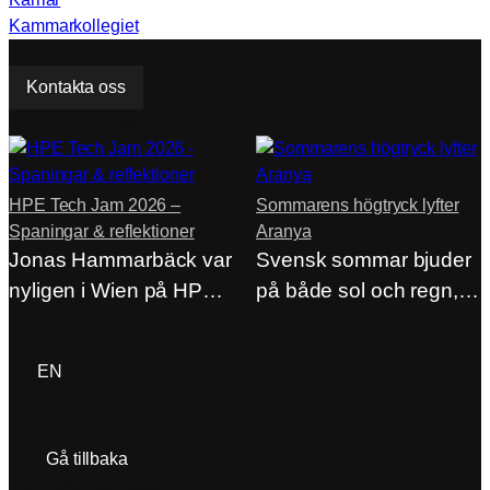
Kammarkollegiet
Behöver du hjälp?
Kontakta oss
Från våra artiklar
HPE Tech Jam 2026 –
Sommarens högtryck lyfter
Spaningar & reflektioner
Aranya
Jonas Hammarbäck var
Svensk sommar bjuder
nyligen i Wien på HPE
på både sol och regn,
Tech Jam…
men på…
ACP Login
EN
Gå tillbaka
14 november 2025