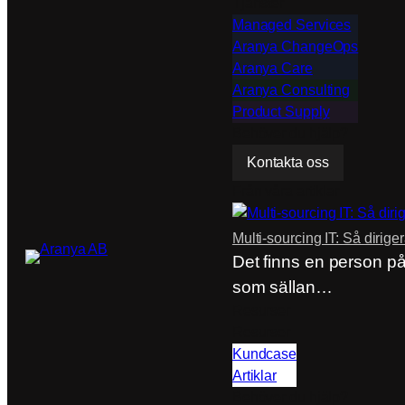
Tjänster
Managed Services
Aranya ChangeOps
Aranya Care
Aranya Consulting
Product Supply
Behöver du hjälp?
Kontakta oss
Från våra artiklar
Multi-sourcing IT: Så dirige
Det finns en person på
som sällan…
Resurser
Resurser
Kundcase
Artiklar
Behöver du hjälp?