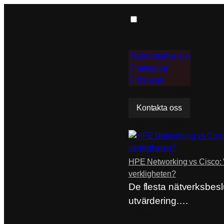
Hoppa
till
ACP
innehåll
ACP
Plattformsöversikt
Changelog
Driftstatus
Behöver du hjälp?
Kontakta oss
Från våra artiklar
HPE Networking vs Cisco: 
verkligheten?
De flesta nätverksbeslu
utvärdering.…
Tjänster