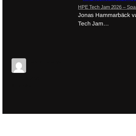
HPE Tech Jam 2026 – Spani
Jonas Hammarbäck var
Tech Jam…
admin_aranya
20 mars 2025
4 minuter