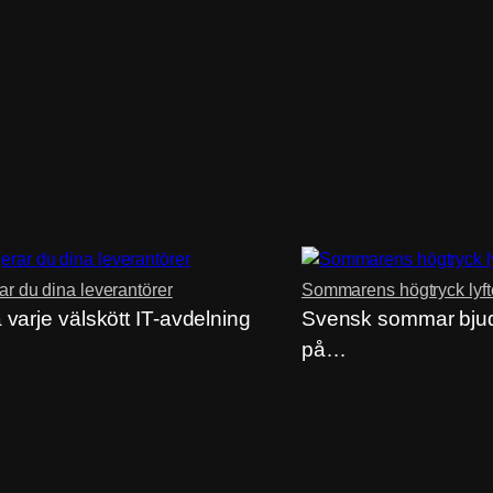
rar du dina leverantörer
Sommarens högtryck lyft
 varje välskött IT-avdelning
Svensk sommar bjud
på…