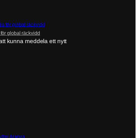
ör global räckvidd
tt kunna meddela ett nytt