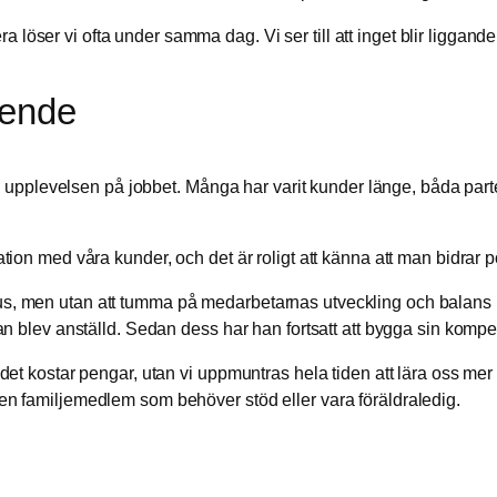
a löser vi ofta under samma dag. Vi ser till att inget blir liggand
oende
upplevelsen på jobbet. Många har varit kunder länge, båda parte
lation med våra kunder, och det är roligt att känna att man bidrar po
okus, men utan att tumma på medarbetarnas utveckling och balans m
n han blev anställd. Sedan dess har han fortsatt att bygga sin komp
t det kostar pengar, utan vi uppmuntras hela tiden att lära oss mer
a en familjemedlem som behöver stöd eller vara föräldraledig.