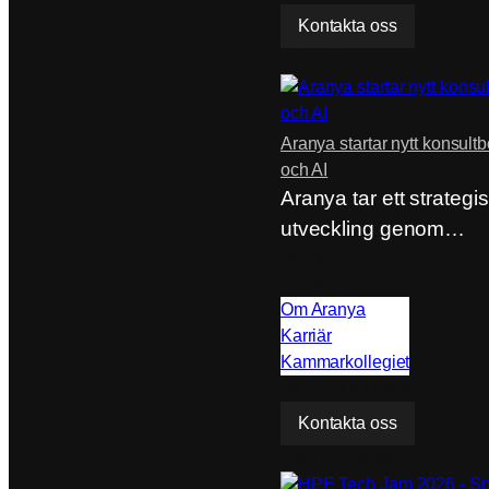
Kontakta oss
Från våra artiklar
Aranya startar nytt konsult
och AI
Aranya tar ett strategisk
utveckling genom…
Bolaget
Företag
Om Aranya
Karriär
Kammarkollegiet
Behöver du hjälp?
Kontakta oss
Från våra artiklar