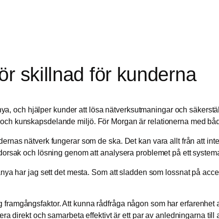
r skillnad för kunderna
 och hjälper kunder att lösa nätverksutmaningar och säkerställa 
 och kunskapsdelande miljö. För Morgan är relationerna med både
rnas nätverk fungerar som de ska. Det kan vara allt från att integr
ndorsak och lösning genom att analysera problemet på ett systemat
anya har jag sett det mesta. Som att sladden som lossnat på accessp
 framgångsfaktor. Att kunna rådfråga någon som har erfarenhet av 
era direkt och samarbeta effektivt är ett par av anledningarna till